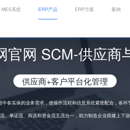
MES系统
ERP产品
ERP方案
案例
ERP系统
OA系统
SC
官网 SCM-供应
供应商+客户平台化管理
链中各实体的业务需求，使操作流程和信息系统紧密配合，各环
流、单证流、商流和资金流五流合一，助力制造企业搭建上下游