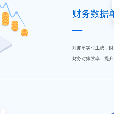
财务数据
对账单实时生成，财
财务对账效率、提升