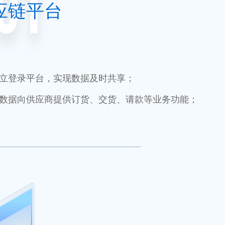
应链平台
立登录平台，实现数据及时共享；
数据向供应商提供订货、交货、请款等业务功能；