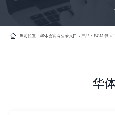
当前位置：华体会官网登录入口 >
产品 >
SCM-供
华体