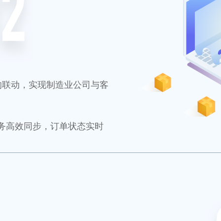
统的联动，实现制造业公司与客
务高效同步，订单状态实时