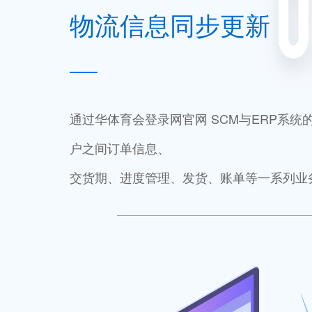
物流信息同步更新
通过华体育会登录网官网 SCM与ERP系
户之间订单信息、
交货期、进度管理、发货、账单等一系列业
更
新；