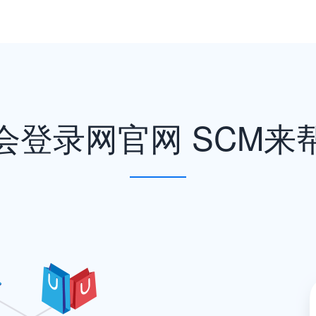
会登录网官网 SCM来