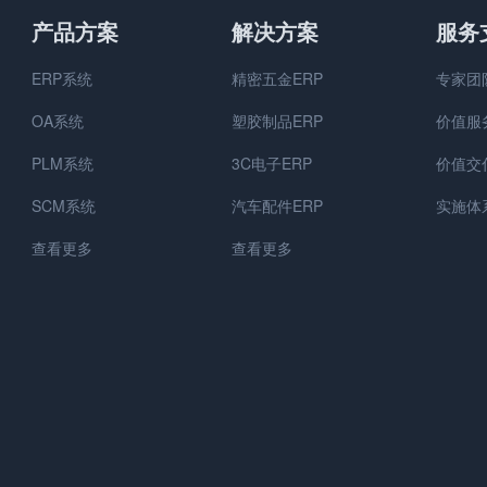
产品方案
解决方案
服务
ERP系统
精密五金ERP
专家团
OA系统
塑胶制品ERP
价值服
PLM系统
3C电子ERP
价值交
SCM系统
汽车配件ERP
实施体
查看更多
查看更多