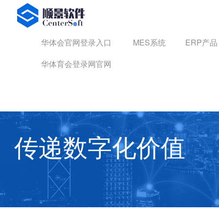
华体会官网登录入口
华体会官网登录入口
MES系统
ERP产品
华体育会登录网官网
华体育会登录网官网 服务
传递数字化价值
工艺
清华