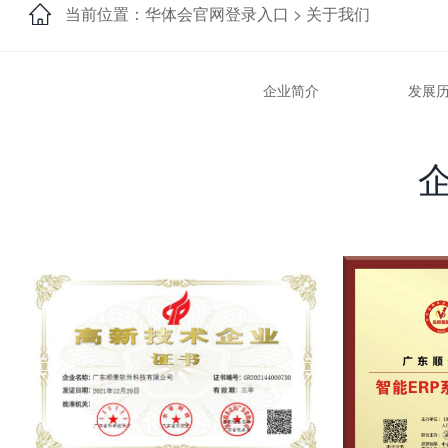
当前位置：华体会官网登录入口 >
关于我们
企业简介
发展