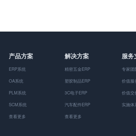
产品方案
解决方案
服务
ERP系统
精密五金ERP
专家团
OA系统
塑胶制品ERP
价值服
PLM系统
3C电子ERP
价值交
SCM系统
汽车配件ERP
实施体
查看更多
查看更多