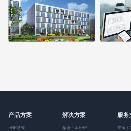
产品方案
解决方案
服务
ERP系统
精密五金ERP
专家团