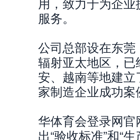
用，致力于为企业
服务。
公司总部设在东莞
辐射亚太地区，已
安、越南等地建立
家制造企业成功案
华体育会登录网官
出“验收标准”和“