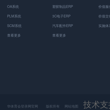
OA系统
塑胶制品ERP
价值服
PLM系统
3C电子ERP
价值交
SCM系统
汽车配件ERP
实施体
查看更多
查看更多
技术支
华体育会登录网官网 版权所有
网站地图