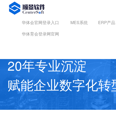
华体会官网登录入口
华体会官网登录入口
MES系统
ERP产品
华体育会登录网官网
华体育会登录网官网 客户案
20年专业沉淀
赋能企业数字化转