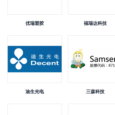
优瑞塑胶
福瑞达科技
欧歌电器
双阳风机
案例详情>>
案例详情>>
迪生光电
三森科技