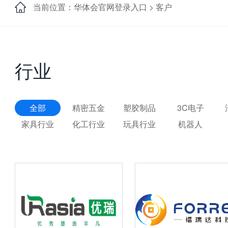
当前位置：华体会官网登录入口 >
客户
行业
优瑞塑胶
福瑞达科技
案例详情>>
案例详情>>
全部
精密五金
塑胶制品
3C电子
家具行业
化工行业
玩具行业
机器人
迪生光电
三森科技
案例详情>>
案例详情>>