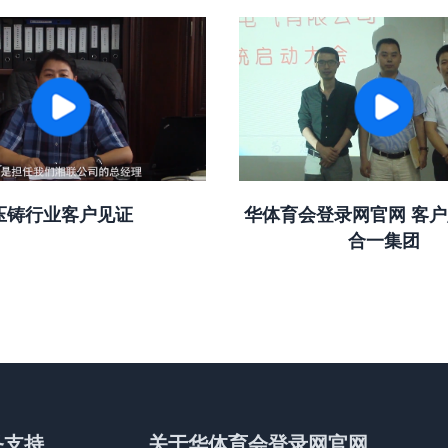
压铸行业客户见证
华体育会登录网官网 客户
合一集团
务支持
关于华体育会登录网官网