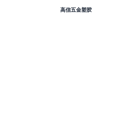
高信五金塑胶