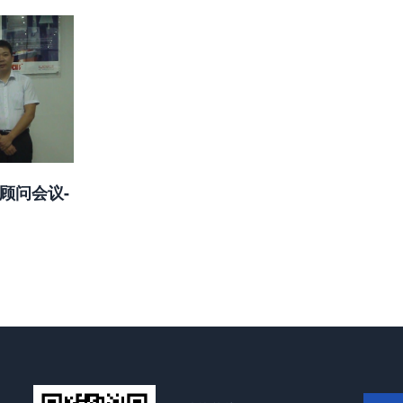
顾问会议-