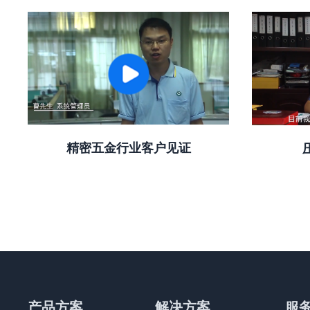
精密五金行业客户见证
产品方案
解决方案
服