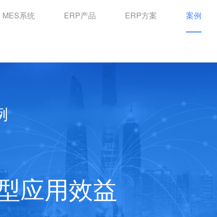
MES系统
ERP产品
ERP方案
案例
例
型应用效益