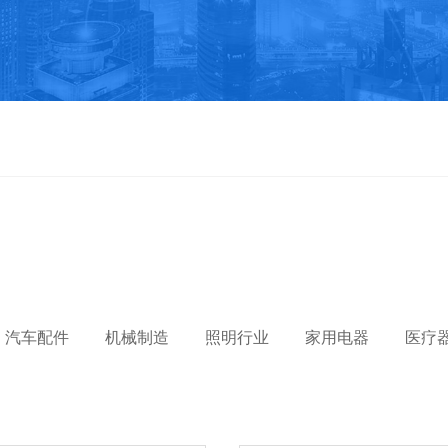
新材料
富美高文具
>>
案例详情>>
汽车配件
机械制造
照明行业
家用电器
医疗