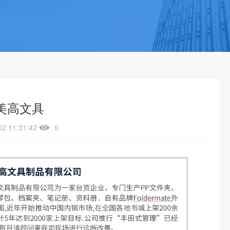
美高文具
02 11:31:42
0