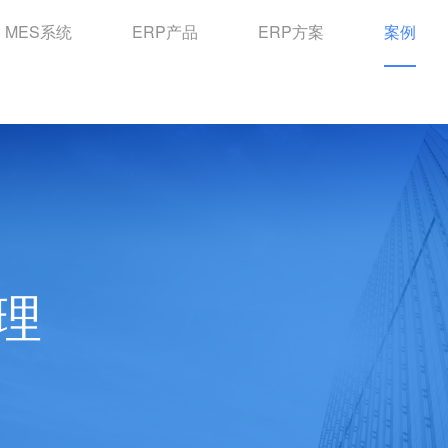
MES系统
ERP产品
ERP方案
案例
理