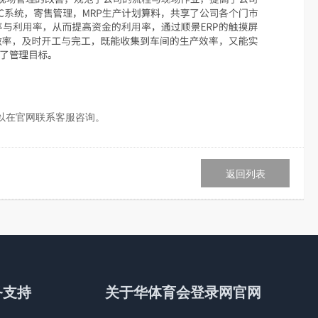
以在官网联系客服咨询。
返回列表
务支持
关于华体育会登录网官网