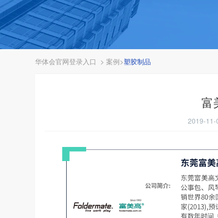
华体会官网登录入口
>
案例
>
塑胶制品
富
2019-11-