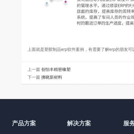
上面就是塑胶制品
erp软件
案例，有需要了解
erp
的朋友可
上一篇
创怡丰精密橡塑
下一篇
拂晓新材料
产品方案
解决方案
服