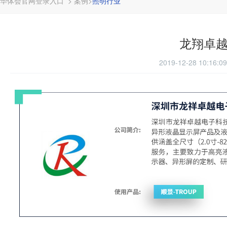
华体会官网登录入口
>
案例
>
照明行业
龙翔卓
2019-12-28 10:16:0