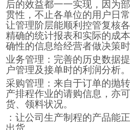
后的效益都一一实现，
贯性，不止各单位的用户日
让管理阶层能顺利控管复核
精确的统计报表和实际的成
确性的信息给经营者做决策
业务管理：完善的历史数据
户管理及接单时的利润分析
采购管理：来自于订单的抛
产排程作业的请购信息，亦
货、领料状况。
：让公司生产制程的产品能
出货。