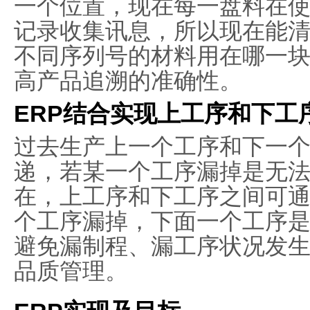
一个位置，现在每一盘料在
记录收集讯息，所以现在能清楚了
不同序列号的材料用在哪一
高产品追溯的准确性。
ERP结合实现上工序和下工
过去生产上一个工序和下一
递，若某一个工序漏掉是无
在，上工序和下工序之间可
个工序漏掉，下面一个工序
避免漏制程、漏工序状况发生
品质管理。