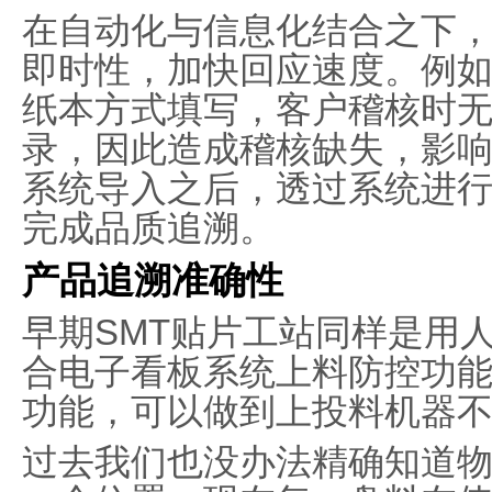
在自动化与信息化结合之下
即时性，加快回应速度。例如
纸本方式填写，客户稽核时
录，因此造成稽核缺失，影
系统导入之后，透过系统进
完成品质追溯。
产品追溯准确性
早期SMT贴片工站同样是用人工比对
合电子看板系统上料防控功
功能，可以做到上投料机器
过去我们也没办法精确知道物