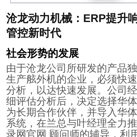
沧龙动力机械：ERP提升
管控新时代
社会形势的发展
由于沧龙公司所研发的产品
生产舷外机的企业，必须快
分析，以达快速发展。公司经
细评估分析后，决定选择华体
为长期合作伙伴，并导入华体
系统，在兰总与叶经理全力
录网官网 顾问师的辅导，利用半年时