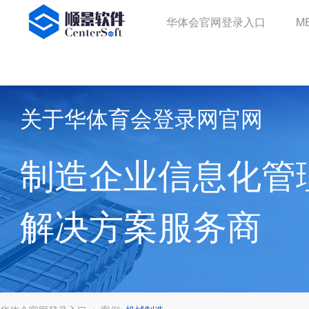
华体会官网登录入口
华体会官网登录入口
M
关于华体育会登录网官网
制造企业信息化管
解决方案服务商