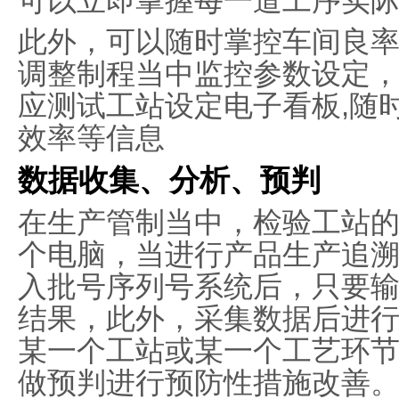
可以立即掌握每一道工序实
此外，可以随时掌控车间良率
调整制程当中监控参数设定
应测试工站设定电子看板,随
效率等信息
数据收集、分析、预判
在生产管制当中，检验工站
个电脑，当进行产品生产追
入批号序列号系统后，只要
结果，此外，采集数据后进
某一个工站或某一个工
做预判进行预防性措施改善