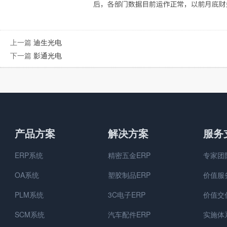
上一篇
迪生光电
下一篇
影通光电
产品方案
解决方案
服务
ERP系统
精密五金ERP
专家团
OA系统
塑胶制品ERP
价值服
PLM系统
3C电子ERP
价值交
SCM系统
汽车配件ERP
实施体