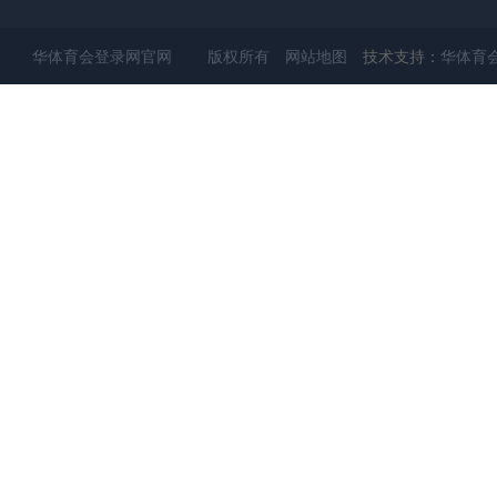
华体育会登录网官网 版权所有
网站地图
技术支持：
华体育