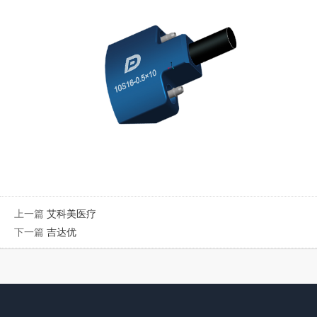
上一篇
艾科美医疗
下一篇
吉达优