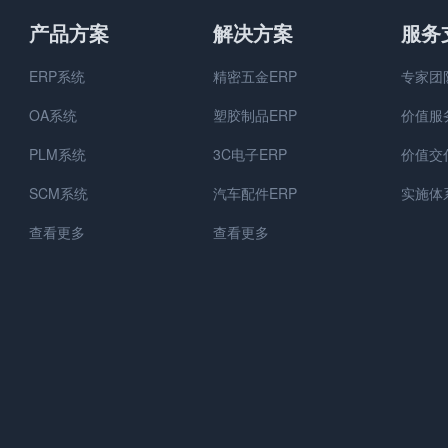
产品方案
解决方案
服务
ERP系统
精密五金ERP
专家团
OA系统
塑胶制品ERP
价值服
PLM系统
3C电子ERP
价值交
SCM系统
汽车配件ERP
实施体
查看更多
查看更多