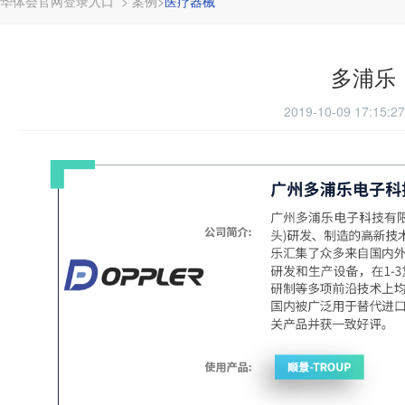
华体会官网登录入口
>
案例
>
医疗器械
多浦乐
2019-10-09 17:15:2