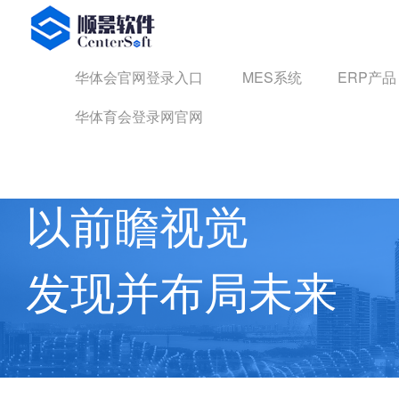
华体会官网登录入口
华体会官网登录入口
MES系统
ERP产品
华体育会登录网官网
华体育会登录网官网 动态
以前瞻视觉
发现并布局未来