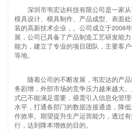
深圳市韦宏达科技有限公司是一家从
模具设计、模具制作、产品成型、表面处
装的高新技术企业，。公司成立于2008
展，公司已具备了产品制造工艺研发能力
能力，建立了专业的项目团队，主要客户分布
等地。
随着公司的不断发展，韦宏达的产品
务剧增，外部市场的竞争压力越来越
式已不能满足需要，亟需引入信息化管理
水平，打通各部门的数据连接通道，降低
作效率。期望提升生产运营能力，透过有
行，达到降本增效的目的。