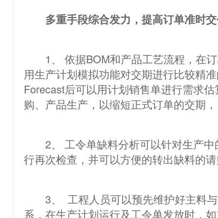
多重手段综合发力，提高订单准时交
1、 依据BOM和产品工艺流程，在订
用生产计划模拟功能对交期进行比较精准
Forecast后可以用计划销售单进行
购、产品生产，以缩短正式订单的交期，
2、 工令单缺料分析可以针对生产中
行再次检查，并可以方便的转出缺料的请
3、  工程人员可以预先维护好主
系，在生产计划运行及工令单发放时，如