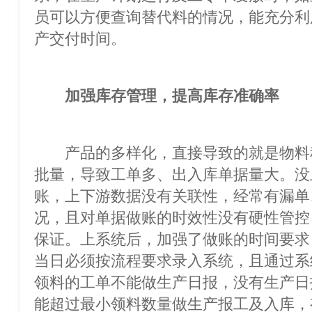
员可以方便查询替代料的情况，能充
产交付时间。
加强库存管理，提高库存准确率
产品的多样化，直接导致的就是物料
批量，导致工单多、出入库单据量大。没
账，上下游数据没有关联性，经常有漏单
况，且对单据做账的时效性没有硬性管控，库
保证。上系统后，加强了做账的时间要求
当日必须按流程要求录入系统，且通过系
领料的工单不能做生产日报，没有生产日
能超过最小领料数量做生产报工及入库，