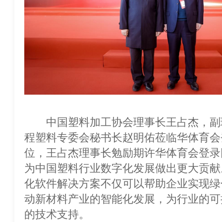
中国塑料加工协会理事长王占杰，副
程塑料专委会秘书长赵明佑莅临华体育会
位，王占杰理事长勉励期许华体育会登录
为中国塑料行业数字化发展做出更大贡献
化软件解决方案不仅可以帮助企业实现绿
动新材料产业的智能化发展，为行业的可持续
的技术支持。