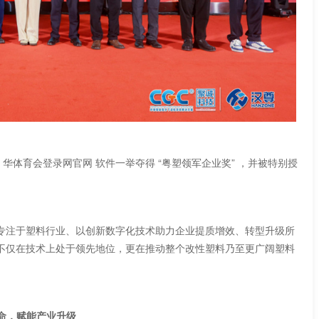
华体育会登录网官网 软件一举夺得 “粤塑领军企业奖” ，并被特别授
注于塑料行业、以创新数字化技术助力企业提质增效、转型升级所
在技术上处于领先地位，更在推动整个改性塑料乃至更广阔塑料
，赋能产业升级