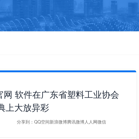
官网 软件在广东省塑料工业协会
庆典上大放异彩
分享到：
QQ空间
新浪微博
腾讯微博
人人网
微信