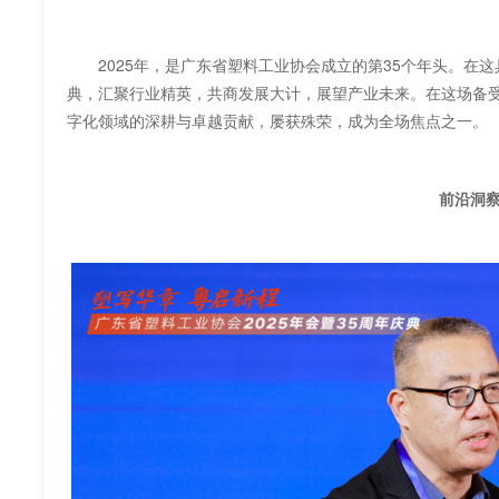
2025年，是广东省塑料工业协会成立的第35个年头。在这具
典，汇聚行业精英，共商发展大计，展望产业未来。在这场备受
字化领域的深耕与卓越贡献，屡获殊荣，成为全场焦点之一。
前沿洞察