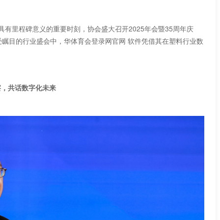
有里程碑意义的重要时刻，协会盛大召开2025年会暨35周年庆
瞩目的行业盛会中，华体育会登录网官网 软件凭借其在塑料行业数
，共话数字化未来