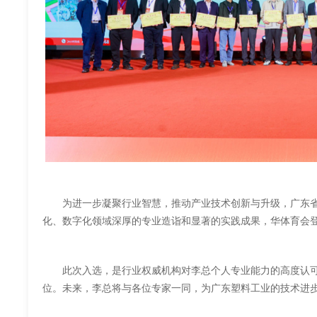
为进一步凝聚行业智慧，推动产业技术创新与升级，广东省
化、数字化领域深厚的专业造诣和显著的实践成果，华体育会登录网
此次入选，是行业权威机构对李总个人专业能力的高
位。未来，李总将与各位专家一同，为广东塑料工业的技