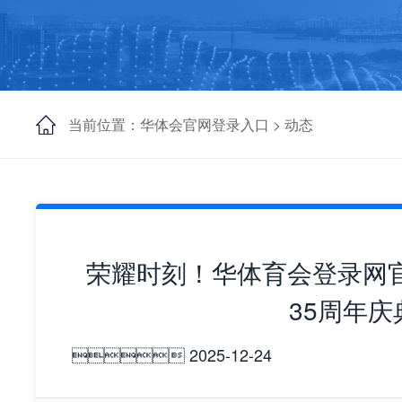
当前位置：华体会官网登录入口 >
动态
荣耀时刻！华体育会登录网
35周年
 2025-12-24