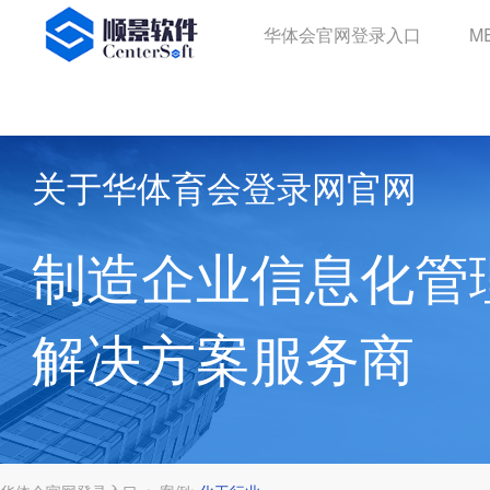
华体会官网登录入口
华体会官网登录入口
M
关于华体育会登录网官网
制造企业信息化管
解决方案服务商