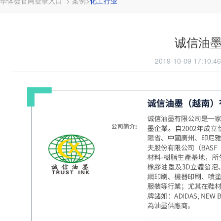
华体会官网登录入口
>
案例
>
化工行业
诚信油
2019-10-09 17:10:4