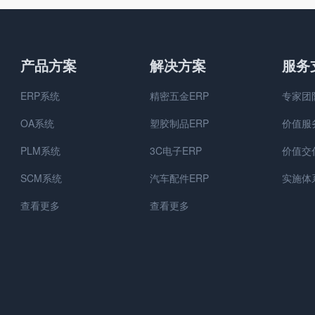
产品方案
解决方案
服务
ERP系统
精密五金ERP
专家团
OA系统
塑胶制品ERP
价值服
PLM系统
3C电子ERP
价值交
SCM系统
汽车配件ERP
实施体
查看更多
查看更多