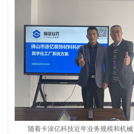
随着卡涂亿科技近年业务规模和