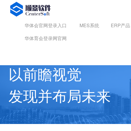
华体会官网登录入口
华体会官网登录入口
MES系统
ERP产品
华体育会登录网官网
华体育会登录网官网 动态
以前瞻视觉
发现并布局未来