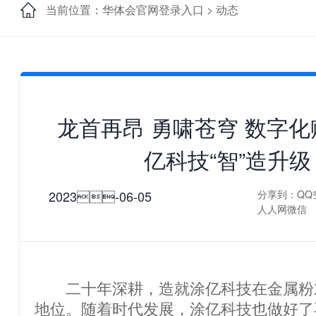
当前位置：华体会官网登录入口 >
动态
龙首再昂 勇啸苍穹 数字
亿科技“智”造升级
2023-06-05
分享到：
QQ
人人网
微信
二十年深耕，造就涂亿科技在金属粉
地位。随着时代发展，涂亿科技也做好了再次升级的