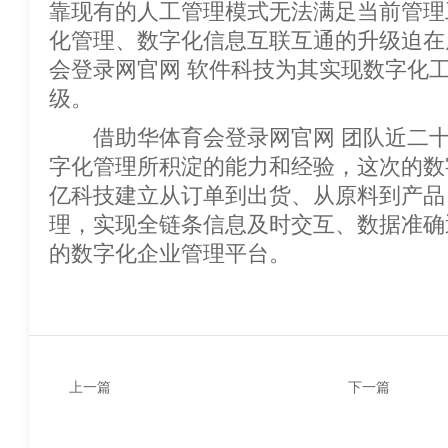
靠现有的人工管理模式无法满足当
化管理、数字化信息互联互通的升级迫在
会登录网官网 软件科技为其实现数字化
级。
借助华体育会登录网官网 团队近二十
字化管理所积淀的能力和经验，这次的数
亿科技建立从订单到出货、从原料到产品，全程
理，实现全链条信息及时交互、数据准确
的数字化企业管理平台。
上一篇
下一篇
会后报道|2023塑料企业数
鱼跃龙门 蜕变启
字化工厂建设交流会
塑化集团智慧化