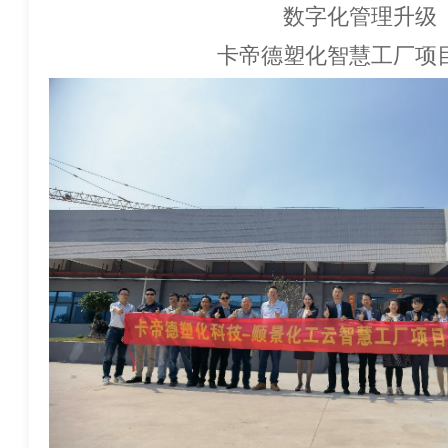
数字化管理升级
卡帝德塑化智慧工厂项