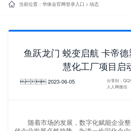
当前位置：华体会官网登录入口 >
动态
鱼跃龙门 蜕变启航 卡帝
慧化工厂项目启
 2023-06-05
分享到：
QQ
人人网
微信
随着市场的发展，数字化赋能企业整
代企业发展必然趋势。为进一步深化企业