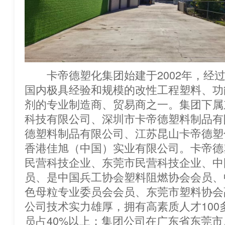
卡帝德塑化集团始建于2002年，经
国内极具经验和规模的改性工程塑料、功
剂的专业制造商、贸易商之一。集团下属
科技有限公司、深圳市卡帝德塑料制品有
德塑料制品有限公司、江苏昆山卡
香港佳旭（中国）实业有限公司。卡帝德
民营科技企业、东莞市民营科技企业、中
员、是中国兵工协会塑料阻燃协会会
色母粒专业委员会会员、东莞市塑料协会
公司技术实力雄厚，拥有高素质人才100
员占40%以上；集团公司在广东省东莞