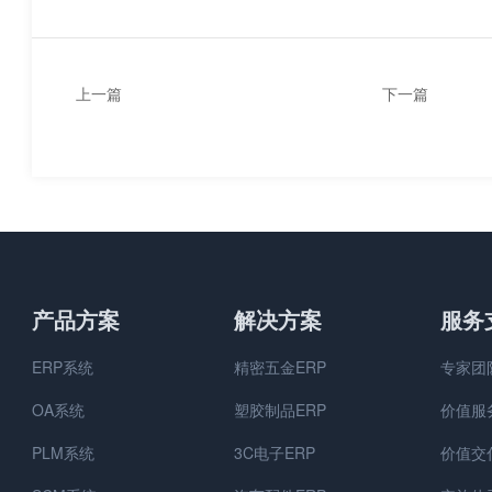
上一篇
下一篇
龙首再昂 勇啸苍穹 数字化
数智赋能 创新
赋能助力涂亿科技“智”造升
育会登录网官网
级！
中国注塑产业“
产品方案
解决方案
服务
ERP系统
精密五金ERP
专家团
OA系统
塑胶制品ERP
价值服
PLM系统
3C电子ERP
价值交